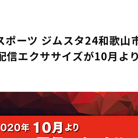
LE $TERM_SLUG IN
/HOME/WAKAYAMANK45/KINO-WAKAYAMA.
E/SINGLE-EVENT.PHP
ON LINE
21
ポーツ ジムスタ24和歌山
ブ配信エクササイズが10月よ
！