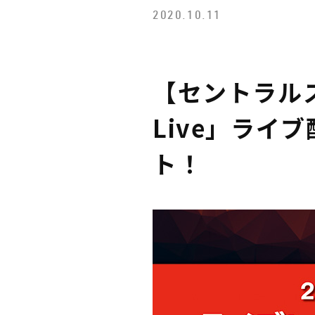
2020.10.11
WARNING
: UNDEFINED VARIAB
CONTENT/THEMES/UNIONTHEM
【セントラルス
Live」ライ
ト