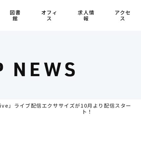
図書
オフィ
求人情
アクセ
館
ス
報
ス
P NEWS
Live」ライブ配信エクササイズが10月より配信スター
ト！