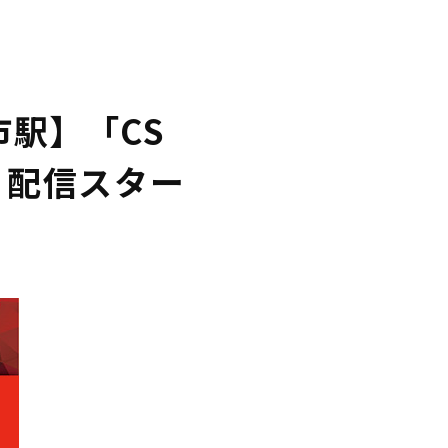
JP/PUBLIC_HTML/WP/WP-
市駅】「CS
り配信スター